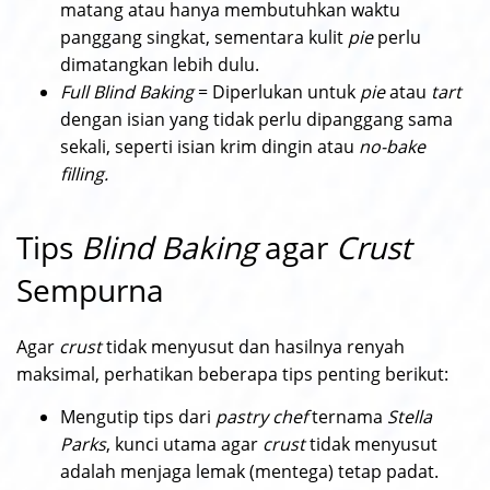
matang atau hanya membutuhkan waktu
panggang singkat, sementara kulit
pie
perlu
dimatangkan lebih dulu.
Full Blind Baking
= Diperlukan untuk
pie
atau
tart
dengan isian yang tidak perlu dipanggang sama
sekali, seperti isian krim dingin atau
no-bake
filling.
Tips
Blind Baking
agar
Crust
Sempurna
Agar
crust
tidak menyusut dan hasilnya renyah
maksimal, perhatikan beberapa tips penting berikut:
Mengutip tips dari
pastry chef
ternama
Stella
Parks
, kunci utama agar
crust
tidak menyusut
adalah menjaga lemak (mentega) tetap padat.