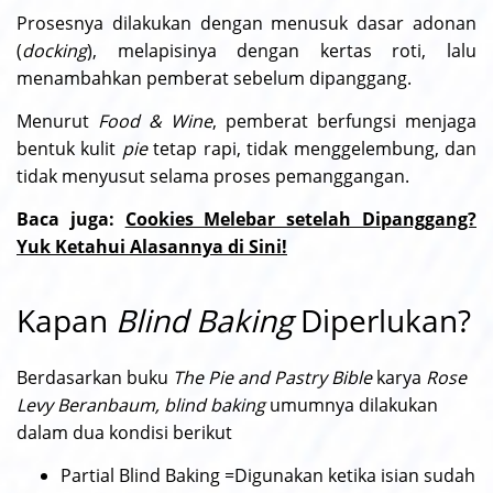
Prosesnya dilakukan dengan menusuk dasar adonan
(
docking
), melapisinya dengan kertas roti, lalu
menambahkan pemberat sebelum dipanggang.
Menurut
Food & Wine
, pemberat berfungsi menjaga
bentuk kulit
pie
tetap rapi, tidak menggelembung, dan
tidak menyusut selama proses pemanggangan.
Baca juga:
Cookies Melebar setelah Dipanggang?
Yuk Ketahui Alasannya di Sini!
Kapan
Blind Baking
Diperlukan?
Berdasarkan buku
The Pie and Pastry Bible
karya
Rose
Levy Beranbaum, blind baking
umumnya dilakukan
dalam dua kondisi berikut
Partial Blind Baking =
Digunakan ketika isian sudah