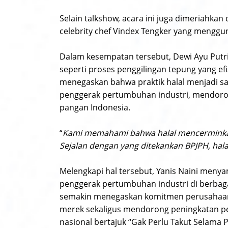
Selain talkshow, acara ini juga dimeriahk
celebrity chef Vindex Tengker yang mengg
Dalam kesempatan tersebut, Dewi Ayu Putr
seperti proses penggilingan tepung yang ef
menegaskan bahwa praktik halal menjadi sa
penggerak pertumbuhan industri, mendoron
pangan Indonesia.
“
Kami memahami bahwa halal mencerminkan
Sejalan dengan yang ditekankan BPJPH, halal
Melengkapi hal tersebut, Yanis Naini menya
penggerak pertumbuhan industri di berbagai 
semakin menegaskan komitmen perusahaan d
merek sekaligus mendorong peningkatan pe
nasional bertajuk “Gak Perlu Takut Selama P