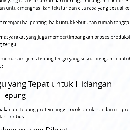
k yang tak terpisahkan dari berbagai hidangan di Indonesia.
kan untuk menghasilkan tekstur dan cita rasa yang sesuai k
pat menjadi hal penting, baik untuk kebutuhan rumah tangg
yak masyarakat yang juga mempertimbangkan proses produks
 terigu.
g memahami jenis tepung terigu yang sesuai dengan kebutuh
u:
gu yang Tepat untuk Hidangan
n Tepung
anan. Tepung protein tinggi cocok untuk roti dan mi, pr
dan cookies.
Hidangan yang Dibuat