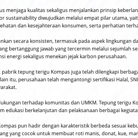
us menjaga kualitas sekaligus menjalankan prinsip keberla
sustainability diwujudkan melalui empat pilar utama, yait
ehatan dan kesejahteraan konsumen, serta perhatian terha
ankan secara konsisten, termasuk pada aspek lingkungan dan
g bertanggung jawab yang tercermin melalui sejumlah serti
nsi energi sekaligus menekan jejak karbon perusahaan.
pabrik tepung terigu Kompas juga telah dilengkapi berbagai 
elain itu, perusahaan telah mengantongi sertifikasi Halal,
arakat.
 dukungan terhadap komunitas dan UMKM. Tepung terigu K
 edukasi berkelanjutan dan pelaksanaan berbagai kegiatan
Kompas pun hadir dengan karakteristik berbeda sesuai ke
ng yang cocok untuk membuat roti manis, donat, kue, ma