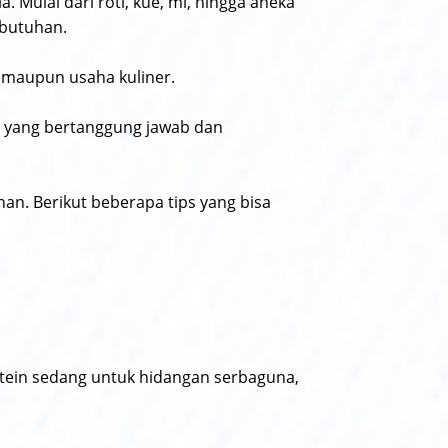
 Mulai dari roti, kue, mi, hingga aneka
ebutuhan.
a maupun usaha kuliner.
i yang bertanggung jawab dan
an. Berikut beberapa tips yang bisa
otein sedang untuk hidangan serbaguna,