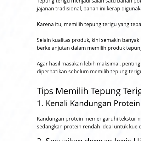
Tepung terigu menjadi salah satu bahan poko
jajanan tradisional, bahan ini kerap diguna
Karena itu, memilih tepung terigu yang te
Selain kualitas produk, kini semakin ban
berkelanjutan dalam memilih produk tepung
Agar hasil masakan lebih maksimal, pentin
diperhatikan sebelum memilih tepung terig
Tips Memilih Tepung Teri
1. Kenali Kandungan Protei
Kandungan protein memengaruhi tekstur mak
sedangkan protein rendah ideal untuk kue 
2. Sesuaikan dengan Jenis 