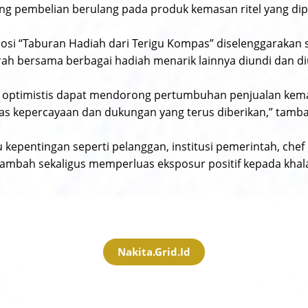
g pembelian berulang pada produk kemasan ritel yang dipa
si “Taburan Hadiah dari Terigu Kompas” diselenggarakan se
rah bersama berbagai hadiah menarik lainnya diundi dan d
s optimistis dapat mendorong pertumbuhan penjualan kemasa
as kepercayaan dan dukungan yang terus diberikan,” tamb
kepentingan seperti pelanggan, institusi pemerintah, chef 
ambah sekaligus memperluas eksposur positif kepada khala
Nakita.grid.id