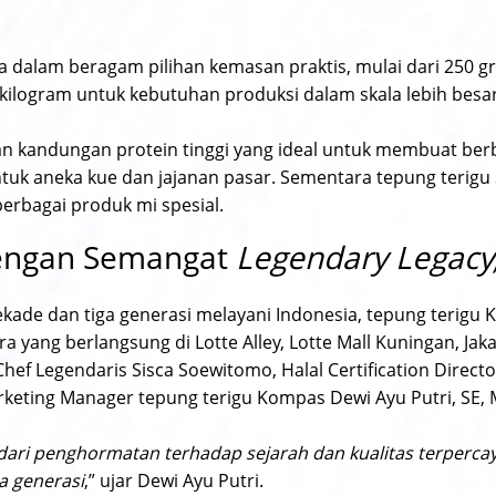
a dalam beragam pilihan kemasan praktis, mulai dari 250 gr
kilogram untuk kebutuhan produksi dalam skala lebih besar
an kandungan protein tinggi yang ideal untuk membuat berba
uk aneka kue dan jajanan pasar. Sementara tepung terigu 
erbagai produk mi spesial.
dengan Semangat
Legendary Legacy,
dekade dan tiga generasi melayani Indonesia, tepung terig
a yang berlangsung di Lotte Alley, Lotte Mall Kuningan, Jak
ef Legendaris Sisca Soewitomo, Halal Certification Direc
Marketing Manager tepung terigu Kompas Dewi Ayu Putri, SE, 
ari penghormatan terhadap sejarah dan kualitas terperca
ga generasi
,” ujar Dewi Ayu Putri.