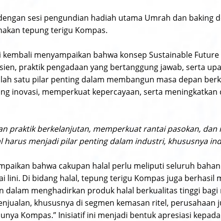
an dengan sesi pengundian hadiah utama Umrah dan baking 
unakan tepung terigu Kompas.
i kembali menyampaikan bahwa konsep Sustainable Future d
isien, praktik pengadaan yang bertanggung jawab, serta up
lah satu pilar penting dalam membangun masa depan berkel
g inovasi, memperkuat kepercayaan, serta meningkatkan da
 praktik berkelanjutan, memperkuat rantai pasokan, dan
 harus menjadi pilar penting dalam industri, khususnya ind
mpaikan bahwa cakupan halal perlu meliputi seluruh bahan 
lini. Di bidang halal, tepung terigu Kompas juga berhasil 
alam menghadirkan produk halal berkualitas tinggi bagi
njualan, khususnya di segmen kemasan ritel, perusahaan
unya Kompas.” Inisiatif ini menjadi bentuk apresiasi kepada