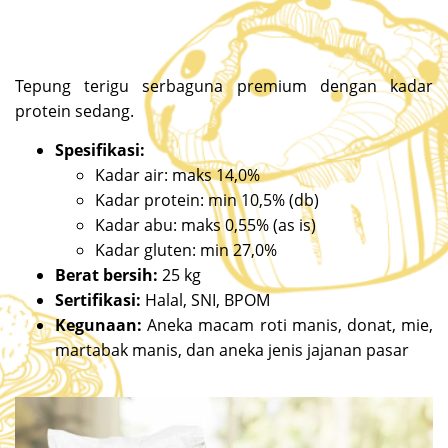
Tepung terigu serbaguna premium dengan kadar
protein sedang.
Spesifikasi:
Kadar air: maks 14,0%
Kadar protein: min 10,5% (db)
Kadar abu: maks 0,55% (as is)
Kadar gluten: min 27,0%
Berat bersih:
25 kg
Sertifikasi:
Halal, SNI, BPOM
Kegunaan:
Aneka macam roti manis, donat, mie,
martabak manis, dan aneka jenis jajanan pasar