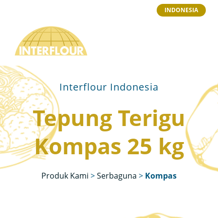
INDONESIA
Interflour Indonesia
Tepung Terigu
Kompas 25 kg
Produk Kami
>
Serbaguna
>
Kompas