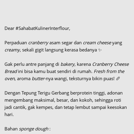
Dear #SahabatKulinerInterflour,
Perpaduan
cranberry
asam segar dan
cream cheese
yang
creamy
, sekali gigit langsung kerasa bedanya ✨
Gak perlu antre panjang di
bakery
, karena
Cranberry Cheese
Bread
ini bisa kamu buat sendiri di rumah.
Fresh from the
oven
, aroma
butter
-nya wangi, teksturnya bikin puas! 🥖
Dengan Tepung Terigu Gerbang berprotein tinggi, adonan
mengembang maksimal, besar, dan kokoh, sehingga roti
jadi cantik, gak kempes, dan tetap lembut sampai keesokan
hari.
Bahan
sponge dough
: