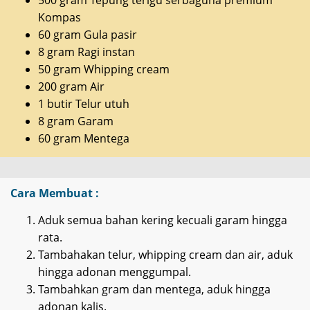
500 gram Tepung terigu serbaguna premium
Kompas
60 gram Gula pasir
8 gram Ragi instan
50 gram Whipping cream
200 gram Air
1 butir Telur utuh
8 gram Garam
60 gram Mentega
Cara Membuat :
Aduk semua bahan kering kecuali garam hingga
rata.
Tambahakan telur, whipping cream dan air, aduk
hingga adonan menggumpal.
Tambahkan gram dan mentega, aduk hingga
adonan kalis.